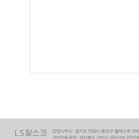
안양사무소 : 경기도 안양시 동안구 엘에스로 116번길 39(호
구미인동공장 : 경상북도 구미시 3공단3로 257(진평동) | 전화