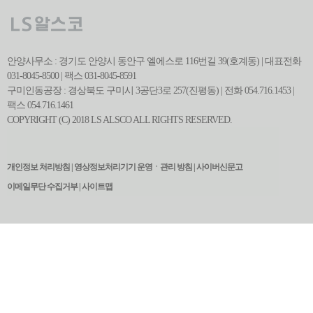
안양사무소 : 경기도 안양시 동안구 엘에스로 116번길 39(호계동) | 대표전화
031-8045-8500 | 팩스 031-8045-8591
구미인동공장 : 경상북도 구미시 3공단3로 257(진평동) | 전화 054.716.1453 |
팩스 054.716.1461
COPYRIGHT (C) 2018 LS ALSCO ALL RIGHTS RESERVED.
관련사이트 바로가기
개인정보 처리방침 |
영상정보처리기기 운영ㆍ관리 방침 |
사이버신문고
이메일무단 수집거부 |
사이트맵