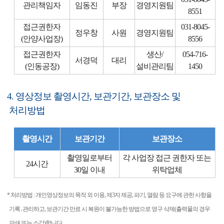
관리책임자
임동진
부장
경영지원팀
8551
접근권한자
031-8045-
정우창
사원
경영지원팀
(안양사업장)
8556
접근권한자
생산/
054-716-
서경덕
대리
(인동공장)
설비관리팀
1450
4. 영상정보 촬영시간, 보관기간, 보관장소 및
처리방법
촬영시간
보관기간
보관장소
촬영일로부터
각 사업장 접근 권한자 또는
24시간
30일 이내
위탁업체
* 처리방법 : 개인영상정보의 목적 외 이용, 제3자 제공, 파기, 열람 등 요구에 관한 사항을
기록․관리하고, 보관기간 만료 시 복원이 불가능한 방법으로 영구 삭제(출력물의 경우
파쇄 또는 소각)합니다.